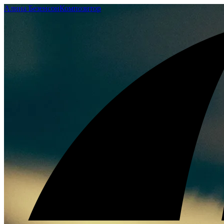
Алина Безенсон
Композитор