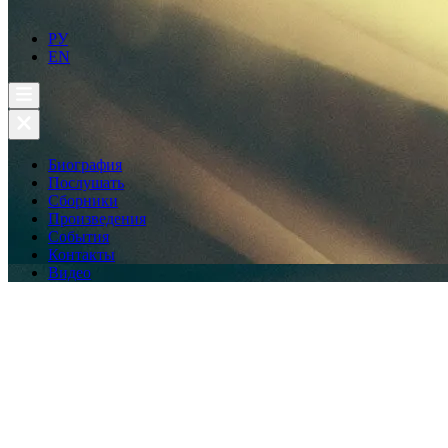
РУ
EN
Биография
Послушать
Сборники
Произведения
События
Контакты
Видео