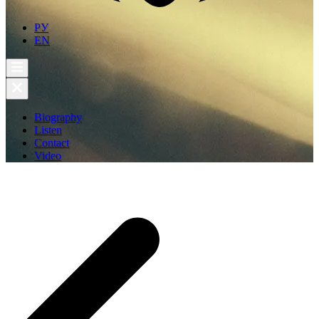
РУ
EN
Biography
Listen
Contact
Video