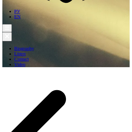
РУ
EN
Biography
Listen
Contact
Video