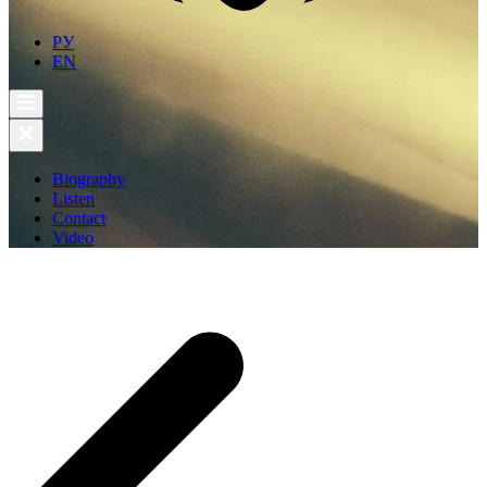
РУ
EN
Biography
Listen
Contact
Video