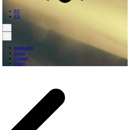
РУ
EN
Biography
Listen
Contact
Video