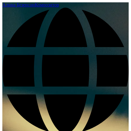
Алина Безенсон
Композитор