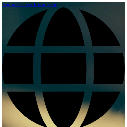
Алина Безенсон
Композитор