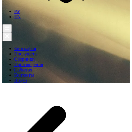
РУ
EN
Биография
Послушать
Сборники
Произведения
События
Контакты
Видео