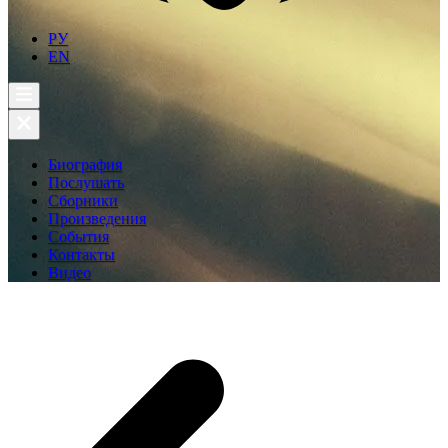
РУ
EN
Биография
Послушать
Сборники
Произведения
События
Контакты
Видео