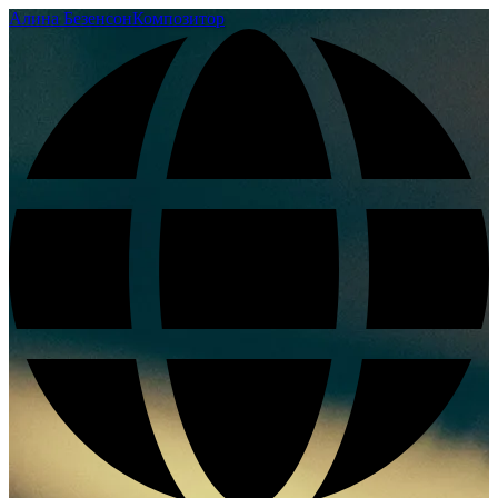
Алина Безенсон
Композитор