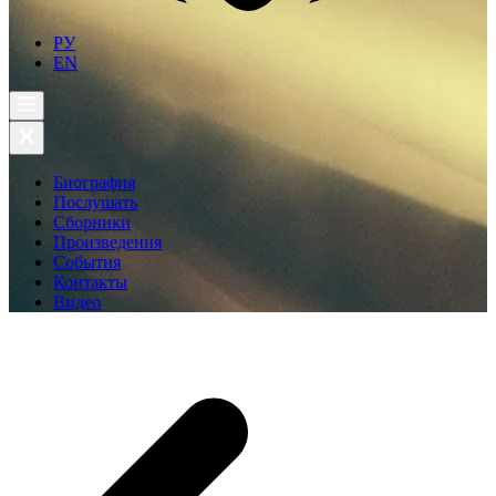
РУ
EN
Биография
Послушать
Сборники
Произведения
События
Контакты
Видео