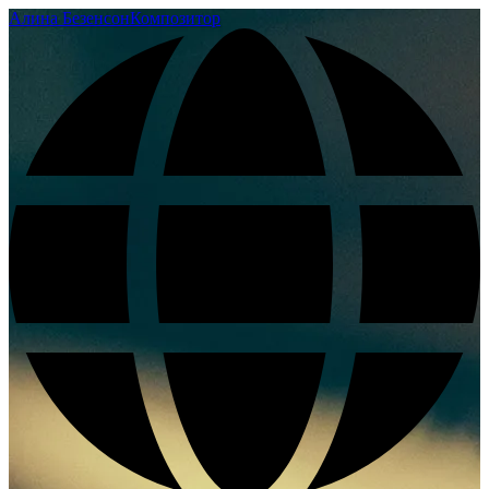
Алина Безенсон
Композитор