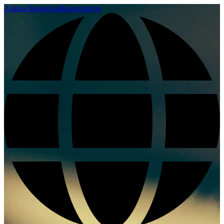
Алина Безенсон
Композитор