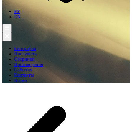
РУ
EN
Биография
Послушать
Сборники
Произведения
События
Контакты
Видео