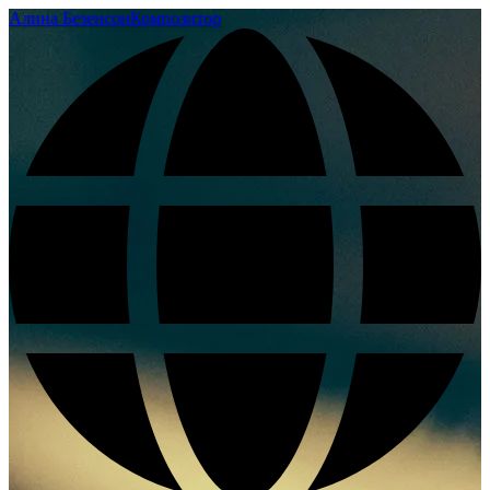
Алина Безенсон
Композитор