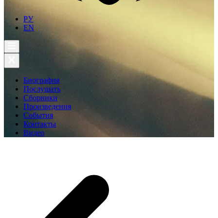
РУ
EN
Биография
Послушать
Сборники
Произведения
События
Контакты
Видео